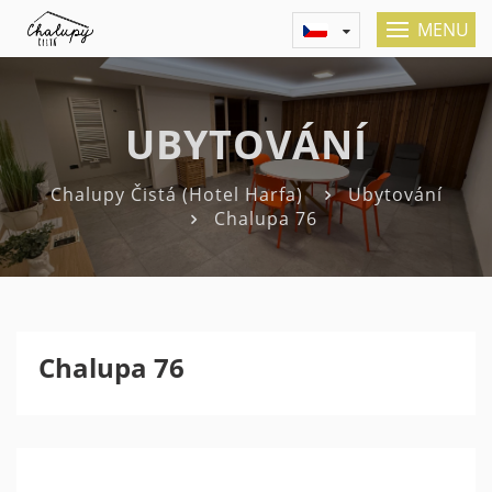
MENU
UBYTOVÁNÍ
Chalupy Čistá (Hotel Harfa)
Ubytování
Chalupa 76
Chalupa 76
Previous
Nex