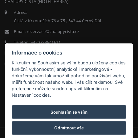
CHALUPY ČISTÁ (HOTEL HARFA)
Adresa:
Čistá v Krkonoších 76 a 75 , 543 44 Černý Důl
Email:
rezervace@chalupycista.cz
Telefon:
+420733641611
Informace o cookies
Facebook
Kliknutím na Souhlasím se vším budou uloženy cookies
Instagram
funkční, výkonnostní, analytické i marketingové -
dokážeme vám tak umožnit pohodlné používání webu,
měřit funkčnost našeho webu i vás cílit reklamou. Své
preference můžete snadno upravit kliknutím na
Nastavení cookies.
Souhlasím se vším
Odmítnout vše